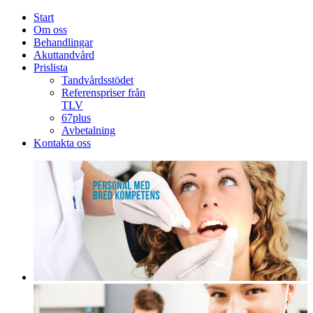
Start
Om oss
Behandlingar
Akuttandvård
Prislista
Tandvårdsstödet
Referenspriser från
TLV
67plus
Avbetalning
Kontakta oss